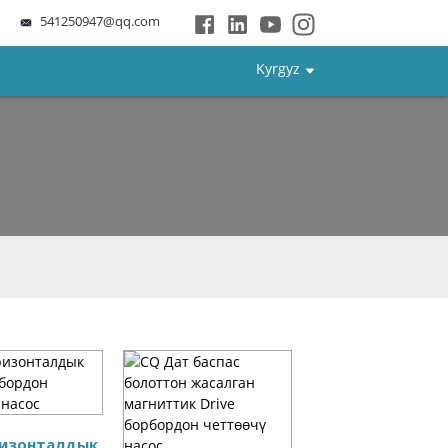
541250947@qq.com
Kyrgyz
ризонталдык