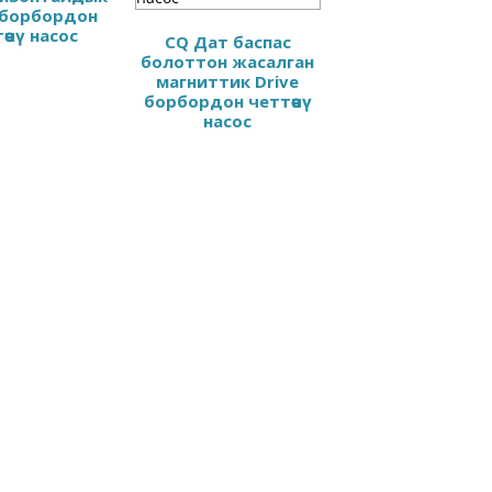
 борбордон
өөчү насос
CQ Дат баспас
болоттон жасалган
магниттик Drive
борбордон четтөөчү
насос