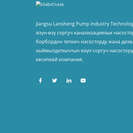
Super T Series Өзүн-өзү
толтуруучу насостор
Jiangsu Lansheng Pump Industry Technology 
өзүн-өзү соргуч канализациялык насостор
CYZ-Жарылуудан
борбордон тепкич насосторду жана дизе
корголбогон өзүнчө...
кыймылдаткычтын өзүн соргуч насостор
кесипкөй компания.