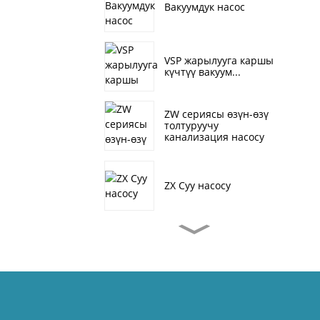
Вакуумдук насос
VSP жарылууга каршы
күчтүү вакуум...
ZW сериясы өзүн-өзү
толтуруучу
канализация насосу
ZX Суу насосу
J сериясындагы өзүн-
өзү соргуч канализация
насосу
CDL/ CDLF вертикалдык
көп баскычтуу...