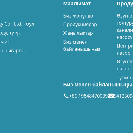
Маалымат
Проду
Биз жөнүндө
Өзүн-ө
толтур
Co., Ltd. - бул
Продукциялар
канали
ду, түтүк
Жаңылыктар
насосу
лдик
Биз менен
Центр
байланышыңыз
ун чыгарган
насос
Өзүн т
насос
Түтүк 
Биз менен байланышыңы
+86 19848470039
541250