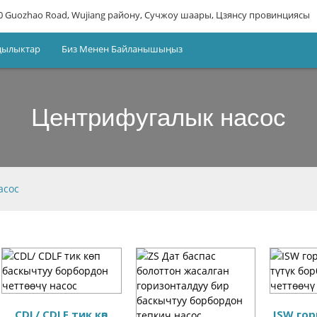
0 Guozhao Road, Wujiang району, Сучжоу шаары, Цзянсу провинциясы
ңылыктар
Биз Менен Байланышыңыз
Центрифугалык насос
асос
CDL/ CDLF тик көп
ISW го