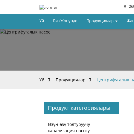
26
Үй
Биз Жөнүндө
Продукциялар
Жа
Үй
Продукциялар
Центрифугалык н
Продукт категориялары
Өзүн-өзү толтуруучу
канализация насосу