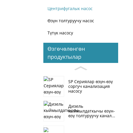
Центрифугалык насос
Өзүн толтуруучу насос
Түтүк насосу
Өзгөчөлөнгөн
продуктылар
SP Сериялар өзүн-өзү
соргуч канализация
насосу
Дизель
кыймылдаткычы өзүн-
өзү толтуруучу канал...