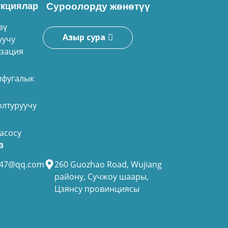
кциялар
Суроолорду жөнөтүү
зү
Азыр сура
уучу
зация
ифугалык
олтуруучу
насосу
з
947@qq.com
260 Guozhao Road, Wujiang
району, Сучжоу шаары,
Цзянсу провинциясы