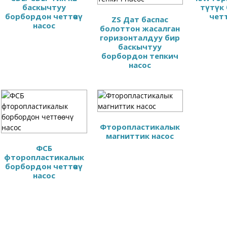
баскычтуу
түтүк
борбордон четтөөчү
четт
ZS Дат баспас
насос
болоттон жасалган
горизонталдуу бир
баскычтуу
борбордон тепкич
насос
Фторопластикалык
магниттик насос
ФСБ
фторопластикалык
борбордон четтөөчү
насос