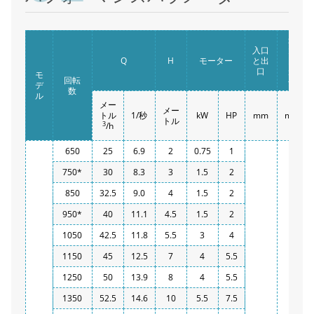
最
入口
大
Q
H
モーター
と出
固
口
形
モ
回転
分
デ
数
ル
メー
メー
トル
1/秒
kW
HP
mm
mm
トル
3
/h
650
25
6.9
2
0.75
1
750*
30
8.3
3
1.5
2
850
32.5
9.0
4
1.5
2
950*
40
11.1
4.5
1.5
2
1050
42.5
11.8
5.5
3
4
1150
45
12.5
7
4
5.5
1250
50
13.9
8
4
5.5
1350
52.5
14.6
10
5.5
7.5