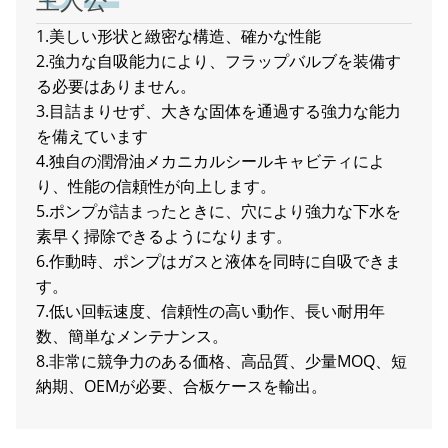
主人公
1.美しい形状と緻密な構造、確かな性能
2.強力な自吸能力により、フラップバルブを装備す
る必要はありません。
3.目詰まりせず、大きな固体を通過する強力な能力
を備えています
4.独自の潤滑油メカニカルシールキャビティによ
り、性能の信頼性が向上します。
5.ポンプが詰まったときに、穴により強力な下水を
素早く掃除できるようになります。
6.作動時、ポンプはガスと液体を同時に自吸できま
す。
7.低い回転速度、信頼性の高い動作、長い耐用年
数、簡単なメンテナンス。
8.非常に競争力のある価格、高品質、少量MOQ、短
納期、OEMが必要、合板ケースを輸出。