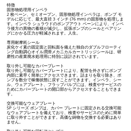
特徴
固形物処理用インペラ
2 枚ベーン、セミオープン、固形物処理インペラは、ポンプ モ
デルに応じて、最大直径 3 インチ (76 mm) の固形物を処理しま
す。インペラ シュラウドのポンプアウト ベーンにより、インペ
ラ後方の異物の蓄積が減少し、拡張ポンプのシールとベアリン
グにかかる​​圧力が軽減されます。人生。
専用耐摩耗シール
炭化ケイ素の固定面と回転面を備えた独自のダブルフローティ
ング自動調心オイル潤滑メカニカルカートリッジシールは、研
磨性の産業廃水処理用に特別に設計されています。
取り外し可能なカバープレート
取り外し可能なカバープレートにより、配管を外さずにポンプ
内部に素早く簡単にアクセスできます。詰まりを取り除き、ポ
ンプを数分で稼働状態に戻すことができます。インペラ、シー
ル、ウェアプレート、フラップバルブには、検査やサービスの
ためにカバープレートの開口部からアクセスすることもできま
す。
交換可能なウェアプレート
SP シリーズ ポンプは、カバー プレートに固定される交換可能
なウェアプレートを備えており、検査やサービスのために簡単
に取り外すことができます。高価な鋳物を交換する必要はあり
ません。