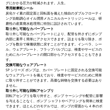
グにかかる​​圧力が軽減されます。人生。
専用耐摩耗シール
炭化ケイ素の固定面と回転面を備えた独自のダブルフローティ
ング自動調心オイル潤滑メカニカルカートリッジシールは、研
磨性の産業廃水処理用に特別に設計されています。
取り外し可能なカバープレート
取り外し可能なカバープレートにより、配管を外さずにポンプ
内部に素早く簡単にアクセスできます。詰まりを取り除き、ポ
ンプを数分で稼働状態に戻すことができます。インペラ、シー
ル、ウェアプレート、フラップバルブには、検査やサービスの
ためにカバープレートの開口部からアクセスすることもできま
す。
交換可能なウェアプレート
SP シリーズ ポンプは、カバー プレートに固定される交換可能
なウェアプレートを備えており、検査やサービスのために簡単
に取り外すことができます。高価な鋳物を交換する必要はあり
ません。
取り外し可能な回転アセンブリ
回転アセンブリを取り外すと、ポンプ ケーシングや配管に影響
を与えることなく、ポンプ シャフトやベアリングを簡単に検査
できます。ほとんどのモデルでは、ポンプの背面から 4 本のボ