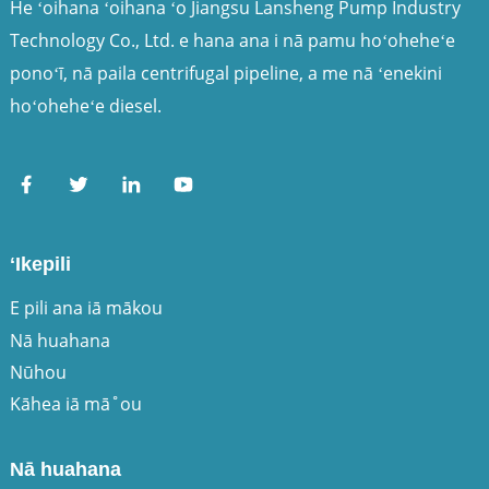
He ʻoihana ʻoihana ʻo Jiangsu Lansheng Pump Industry
Technology Co., Ltd. e hana ana i nā pamu hoʻoheheʻe
ponoʻī, nā paila centrifugal pipeline, a me nā ʻenekini
hoʻoheheʻe diesel.
ʻIkepili
E pili ana iā mākou
Nā huahana
Nūhou
Kāhea iā mā˚ou
Nā huahana