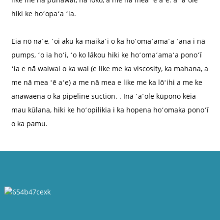
hiki ke hoʻopaʻa ʻia.
Eia nō naʻe, ʻoi aku ka maikaʻi o ka hoʻomaʻamaʻa ʻana i nā
pumps, ʻo ia hoʻi, ʻo ko lākou hiki ke hoʻomaʻamaʻa ponoʻī
ʻia e nā waiwai o ka wai (e like me ka viscosity, ka mahana, a
me nā mea ʻē aʻe) a me nā mea e like me ka lōʻihi a me ke
a
anawaena o ka pipeline suction. . Inā ʻaʻole kūpono kēia
mau kūlana, hiki ke hoʻopilikia i ka hopena hoʻomaka ponoʻī
o ka pamu.