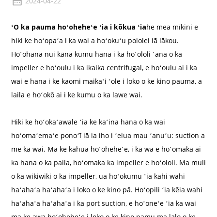
2024-04-22
ʻO ka pauma hoʻoheheʻe ʻia i kōkua ʻia
he mea mīkini e
hiki ke hoʻopaʻa i ka wai a hoʻokuʻu pololei iā lākou.
Hoʻohana nui kāna kumu hana i ka hoʻololi ʻana o ka
impeller e hoʻoulu i ka ikaika centrifugal, e hoʻoulu ai i ka
wai e hana i ke kaomi maikaʻi ʻole i loko o ke kino pauma, a
laila e hoʻokō ai i ke kumu o ka lawe wai.
Hiki ke hoʻokaʻawale ʻia ke kaʻina hana o ka wai
hoʻomaʻemaʻe ponoʻī iā ia iho i ʻelua mau ʻanuʻu: suction a
me ka wai. Ma ke kahua hoʻoheheʻe, i ka wā e hoʻomaka ai
ka hana o ka paila, hoʻomaka ka impeller e hoʻololi. Ma muli
o ka wikiwiki o ka impeller, ua hoʻokumu ʻia kahi wahi
haʻahaʻa haʻahaʻa i loko o ke kino pā. Hoʻopili ʻia kēia wahi
haʻahaʻa haʻahaʻa i ka port suction, e hoʻoneʻe ʻia ka wai
ma ke awa hoʻoheheʻe i loko o ke kino pamu ma lalo o ke