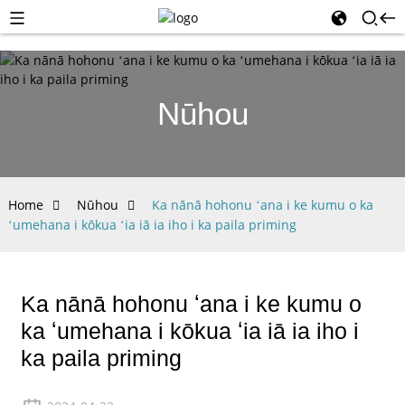
Nūhou
Home
Nūhou
Ka nānā hohonu ʻana i ke kumu o ka
ʻumehana i kōkua ʻia iā ia iho i ka paila priming
Ka nānā hohonu ʻana i ke kumu o
ka ʻumehana i kōkua ʻia iā ia iho i
ka paila priming