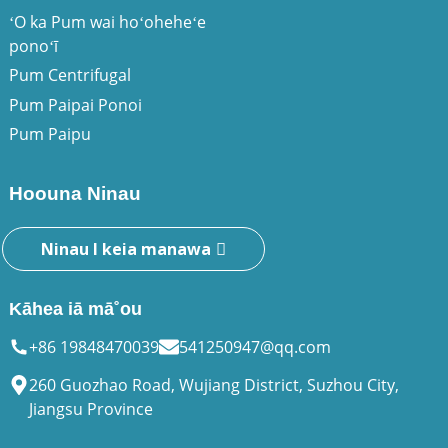
ʻO ka Pum wai hoʻoheheʻe
ponoʻī
Pum Centrifugal
Pum Paipai Ponoi
Pum Paipu
Hoouna Ninau
Ninau I keia manawa
Kāhea iā mā˚ou
+86 19848470039
541250947@qq.com
260 Guozhao Road, Wujiang District, Suzhou City,
Jiangsu Province