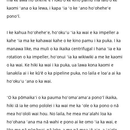
kaomi ʻana o ka lewa, i kapa ʻia ʻo ke ʻano hoʻoheheʻe
ponoʻī.
I ke kahua hoʻoheheʻe, hoʻokuʻu ʻia ka wai e ka impeller a
kahe ʻia ma ke kahawai kahe o ke kino pamu i ka puka. I ka
manawa like, ma muli o ka ikaika centrifugal i hana ʻia e ka
rotation o ka impeller, hoʻonui ʻia ka wikiwiki a me ke kaomi
o ka wai. Ke hiki ka wai i ka puka, ua lawa kona kaomi e
lanakila ai i ke kū'ē o ka pipeline puka, no laila e loaʻa ai ka
hoʻokuʻu ʻana o ka wai.
ʻO ka pōmaikaʻi o ka pauma hoʻomaʻamaʻa ponoʻī ikaika,
hiki iā ia ke omo pololei i ka wai me ka ʻole o ka pono o nā
mea hoʻololi wai hou. No laila, he mea maʻalahi loa ka
hoʻohana ʻana ma nā wahi e pono ai ke omo ʻia ka wai, e
like me nā pūnāwai, nā loko, a me nā mea ʻē aʻe. a ʻaʻole