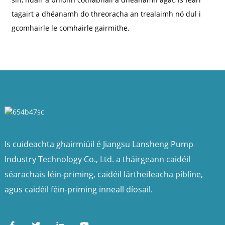
tagairt a dhéanamh do threoracha an trealaimh nó dul i
gcomhairle le comhairle gairmithe.
Is cuideachta ghairmiúil é Jiangsu Lansheng Pump
Industry Technology Co., Ltd. a tháirgeann caidéil
séarachais féin-priming, caidéil lártheifeacha píblíne,
agus caidéil féin-priming inneall díosail.