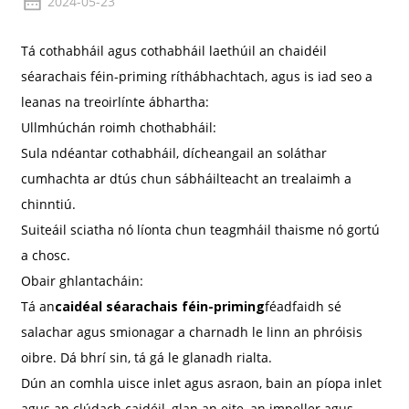
2024-05-23
Tá cothabháil agus cothabháil laethúil an chaidéil
séarachais féin-priming ríthábhachtach, agus is iad seo a
leanas na treoirlínte ábhartha:
Ullmhúchán roimh chothabháil:
Sula ndéantar cothabháil, dícheangail an soláthar
cumhachta ar dtús chun sábháilteacht an trealaimh a
chinntiú.
Suiteáil sciatha nó líonta chun teagmháil thaisme nó gortú
a chosc.
Obair ghlantacháin:
Tá an
caidéal séarachais féin-priming
féadfaidh sé
salachar agus smionagar a charnadh le linn an phróisis
oibre. Dá bhrí sin, tá gá le glanadh rialta.
Dún an comhla uisce inlet agus asraon, bain an píopa inlet
agus an clúdach caidéil, glan an eite, an impeller agus