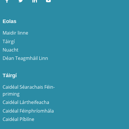
Eolas
Maidir linne
Táirgí
Nuacht
Déan Teagmháil Linn
Táirgí
Caidéal Séarachais Féin-
priming
Caidéal Lártheifeacha
Caidéal Féinphríomhála
Caidéal Píblíne