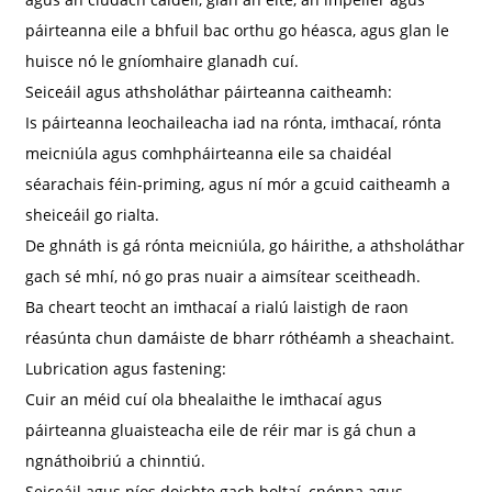
páirteanna eile a bhfuil bac orthu go héasca, agus glan le
huisce nó le gníomhaire glanadh cuí.
Seiceáil agus athsholáthar páirteanna caitheamh:
Is páirteanna leochaileacha iad na rónta, imthacaí, rónta
meicniúla agus comhpháirteanna eile sa chaidéal
séarachais féin-priming, agus ní mór a gcuid caitheamh a
sheiceáil go rialta.
De ghnáth is gá rónta meicniúla, go háirithe, a athsholáthar
gach sé mhí, nó go pras nuair a aimsítear sceitheadh.
Ba cheart teocht an imthacaí a rialú laistigh de raon
réasúnta chun damáiste de bharr róthéamh a sheachaint.
Lubrication agus fastening:
Cuir an méid cuí ola bhealaithe le imthacaí agus
páirteanna gluaisteacha eile de réir mar is gá chun a
ngnáthoibriú a chinntiú.
Seiceáil agus níos doichte gach boltaí, cnónna agus