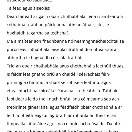
Taifead agus aiseolas:
Déan taifead ar gach obair chothabhála, lena n-áirítear am
cothabhála, ábhar, páirteanna athsholáthair, etc., le
haghaidh tagartha sa todhchaí.
Má aimsítear aon fhadhbanna nó neamhghnáchaíochtaí sa
phróiseas cothabhála, aiseolas tráthúil don phearsanra
ábhartha le haghaidh cóireála tráthúil.
Tríd an obair chothabhála agus chothabhála laethúil thuas,
is féidir leat gnáthoibriú an chaidéil séarachais féin-
priming a chinntiú, a shaol seirbhíse a leathnú, agus
éifeachtacht na cóireála séarachais a fheabhsú. Tabhair
faoi deara le do thoil nach bhfuil sna céimeanna seo ach
treoirlínte ginearálta, agus féadfaidh obair chothabhála ar
leith a bheith éagsúil ag brath ar mhúnla an fheiste, an
timpeallacht úsáide agus na coinníollacha úsáide. Dá bhrí
sin, nuair a bhíonn cothabháil á dhéanamh agat, is fearr