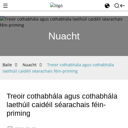
Nuacht
Baile
Nuacht
Treoir cothabhála agus cothabhála
laethúil caidéil séarachais féin-priming
Treoir cothabhála agus cothabhála
laethúil caidéil séarachais féin-
priming