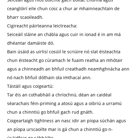
ceanglóirí eile chun cosc ​​a chur ar mhainneachtain de
bharr scaoileadh.
Cigireacht páirteanna leictreacha:
Seiceáil sláine an chábla agus cuir in ionad é in am má
dhéantar damáiste dó.
Bain úsáid as uirlisí cosúil le scriúire nó slat éisteachta
a
chun éisteacht go cúramach le fuaim reatha an mhótair
agus a chinneadh an bhfuil creathadh neamhghnácha ann
nó nach bhfuil dóthain ola imthacaí ann.
Tástáil agus coigeartú:
Tar éis an cothabháil a chríochnú, déan an caidéal
séarachais féin-priming a atosú agus a oibriú a urramú
chun a chinntiú go bhfuil gach rud gnáth.
Coigeartaigh tightness an nasc idir an píopa súchán agus
an píopa urscaoilte mar is gá chun a chinntiú go n-
úsáidfear go sábháilte.