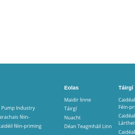
Eolas
Táirgí
Maidir linne
Caidéal
Féin-p
g Pump Industry
Táirgí
Caidéal
arachais féin-
Nuacht
Lárthe
caidéil féin-priming
Déan Teagmháil Linn
Caidéal