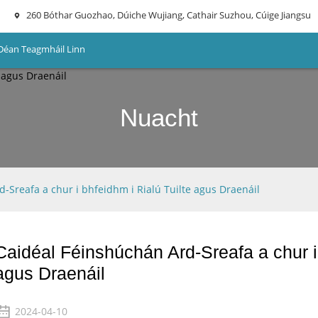
260 Bóthar Guozhao, Dúiche Wujiang, Cathair Suzhou, Cúige Jiangsu
Déan Teagmháil Linn
Nuacht
-Sreafa a chur i bhfeidhm i Rialú Tuilte agus Draenáil
Caidéal Féinshúchán Ard-Sreafa a chur i 
agus Draenáil
2024-04-10