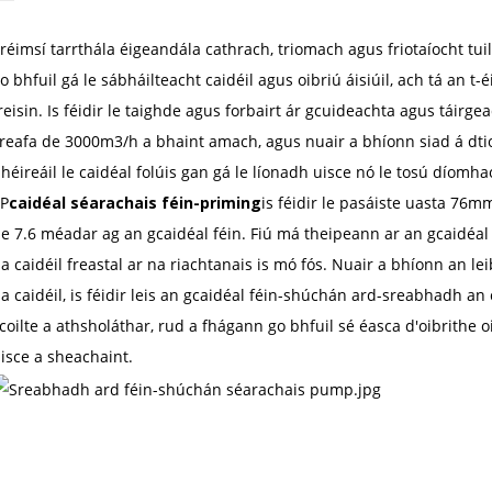
 réimsí tarrthála éigeandála cathrach, triomach agus friotaíocht tu
o bhfuil gá le sábháilteacht caidéil agus oibriú áisiúil, ach tá an
reisin. Is féidir le taighde agus forbairt ár gcuideachta agus táir
reafa de 3000m3/h a bhaint amach, agus nuair a bhíonn siad á dtiomái
héireáil le caidéal folúis gan gá le líonadh uisce nó le tosú díomha
P
caidéal séarachais féin-priming
is féidir le pasáiste uasta 76m
e 7.6 méadar ag an gcaidéal féin. Fiú má theipeann ar an gcaidéal f
a caidéil freastal ar na riachtanais is mó fós. Nuair a bhíonn an le
a caidéil, is féidir leis an gcaidéal féin-shúchán ard-sreabhadh 
coilte a athsholáthar, rud a fhágann go bhfuil sé éasca d'oibrithe 
isce a sheachaint.