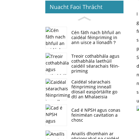
Nuacht Faoi Thrácht
I
g
f
Cén fáth nach bhfuil an
caidéal féinpriming in
s
ann uisce a líonadh？
p
Treoir cothabhála agus
S
cothabhála laethúil
caidéil séarachais féin-
d
priming
n
Caidéal séarachais
n
féinpriming inneall
díosail easpórtáilte go
s
dtí an Mhalaeisia
u
Cad é NPSH agus conas
feiniméan cavitation a
chosc
Anailís dhomhain ar
phrionsabal na caidéal