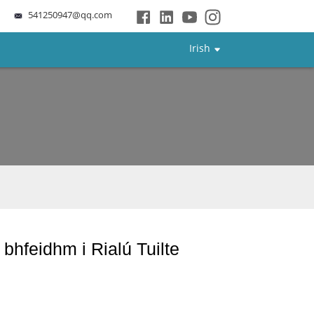
541250947@qq.com
Irish
bhfeidhm i Rialú Tuilte