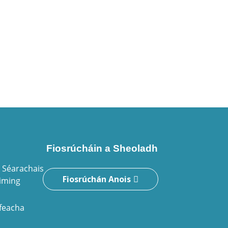
Fiosrúcháin a Sheoladh
 Séarachais
Fiosrúchán Anois
riming
ifeacha