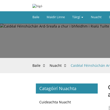
Baile
Maidir Linne
Táirgí
Nuacht
Baile
Nuacht
Caidéal Féinshúchán Ard
Catagóirí Nuachta
Cuideachta Nuacht