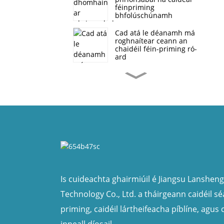
féinpriming
bhfolúschúnamh
Cad atá le déanamh má
roghnaítear ceann an
chaidéil féin-priming ró-
ard
Caidéal Féinshúchán
Ard-Sreafa a chur i
bhfeidhm i Rialú Tuilte
agus Draenáil
SP neamh-clogging
struchtúr caidéil
séarachais féin-priming
Cad iad na buntáistí a
bhaineann le caidéil
féinpriming i
Is cuideachta ghairmiúil é Jiangsu Lanshen
gcomparáid le caidéil
báite
Technology Co., Ltd. a tháirgeann caidéil sé
Cineálacha cúpláin
priming, caidéil lártheifeacha píblíne, agus 
caidéil féinpriming
inneall díosail.