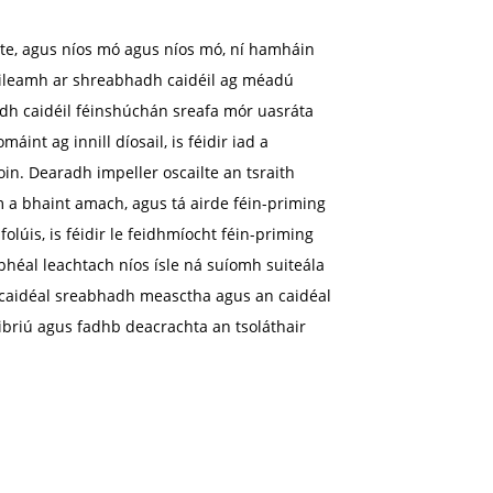
ilte, agus níos mó agus níos mó, ní hamháin
 t-éileamh ar shreabhadh caidéil ag méadú
geadh caidéil féinshúchán sreafa mór uasráta
nt ag innill díosail, is féidir iad a
oin. Dearadh impeller oscailte an tsraith
m a bhaint amach, agus tá airde féin-priming
olúis, is féidir le feidhmíocht féin-priming
ibhéal leachtach níos ísle ná suíomh suiteála
an caidéal sreabhadh measctha agus an caidéal
oibriú agus fadhb deacrachta an tsoláthair